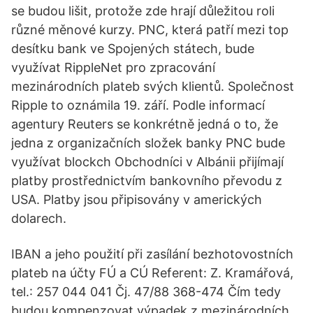
se budou lišit, protože zde hrají důležitou roli
různé měnové kurzy. PNC, která patří mezi top
desítku bank ve Spojených státech, bude
využívat RippleNet pro zpracování
mezinárodních plateb svých klientů. Společnost
Ripple to oznámila 19. září. Podle informací
agentury Reuters se konkrétně jedná o to, že
jedna z organizačních složek banky PNC bude
využívat blockch Obchodníci v Albánii přijímají
platby prostřednictvím bankovního převodu z
USA. Platby jsou připisovány v amerických
dolarech.
IBAN a jeho použití při zasílání bezhotovostních
plateb na účty FÚ a CÚ Referent: Z. Kramářová,
tel.: 257 044 041 Čj. 47/88 368-474 Čím tedy
budou kompenzovat výpadek z mezinárodních