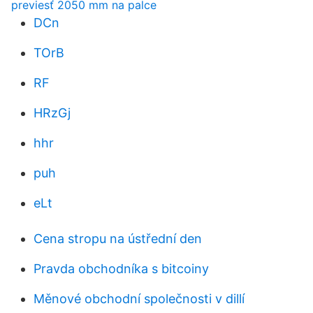
previesť 2050 mm na palce
DCn
TOrB
RF
HRzGj
hhr
puh
eLt
Cena stropu na ústřední den
Pravda obchodníka s bitcoiny
Měnové obchodní společnosti v dillí