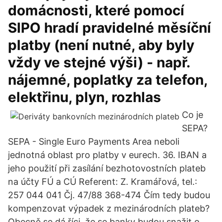
domácnosti, které pomocí
SIPO hradí pravidelné měsíční
platby (není nutné, aby byly
vždy ve stejné výši) - např.
nájemné, poplatky za telefon,
elektřinu, plyn, rozhlas
Co je
SEPA?
SEPA - Single Euro Payments Area neboli
jednotná oblast pro platby v eurech. 36. IBAN a
jeho použití při zasílání bezhotovostních plateb
na účty FÚ a CÚ Referent: Z. Kramářová, tel.:
257 044 041 Čj. 47/88 368-474 Čím tedy budou
kompenzovat výpadek z mezinárodních plateb?
Obecně se dá říci, že se banky budou snažit o