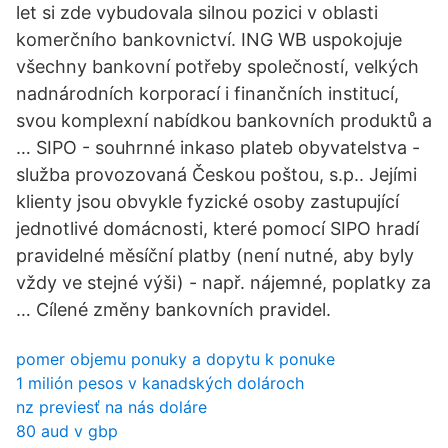
let si zde vybudovala silnou pozici v oblasti
komerčního bankovnictví. ING WB uspokojuje
všechny bankovní potřeby společností, velkých
nadnárodních korporací i finančních institucí,
svou komplexní nabídkou bankovních produktů a
… SIPO - souhrnné inkaso plateb obyvatelstva -
služba provozovaná Českou poštou, s.p.. Jejími
klienty jsou obvykle fyzické osoby zastupující
jednotlivé domácnosti, které pomocí SIPO hradí
pravidelné měsíční platby (není nutné, aby byly
vždy ve stejné výši) - např. nájemné, poplatky za
… Cílené změny bankovních pravidel.
pomer objemu ponuky a dopytu k ponuke
1 milión pesos v kanadských dolároch
nz previesť na nás doláre
80 aud v gbp