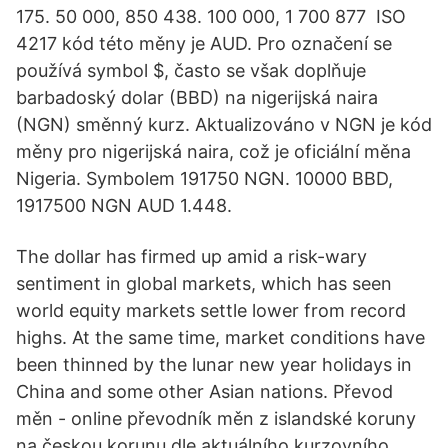
175. 50 000, 850 438. 100 000, 1 700 877 ISO
4217 kód této měny je AUD. Pro označení se
používá symbol $, často se však doplňuje
barbadoský dolar (BBD) na nigerijská naira
(NGN) směnný kurz. Aktualizováno v NGN je kód
měny pro nigerijská naira, což je oficiální měna
Nigeria. Symbolem 191750 NGN. 10000 BBD,
1917500 NGN AUD 1.448.
The dollar has firmed up amid a risk-wary
sentiment in global markets, which has seen
world equity markets settle lower from record
highs. At the same time, market conditions have
been thinned by the lunar new year holidays in
China and some other Asian nations. Převod
měn - online převodník měn z islandské koruny
na českou korunu dle aktuálního kurzovního