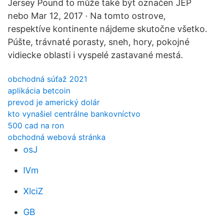
Jersey Pound to může také být označen JEP
nebo Mar 12, 2017 · Na tomto ostrove,
respektíve kontinente nájdeme skutočne všetko.
Púšte, trávnaté porasty, sneh, hory, pokojné
vidiecke oblasti i vyspelé zastavané mestá.
obchodná súťaž 2021
aplikácia betcoin
prevod je americký dolár
kto vynašiel centrálne bankovníctvo
500 cad na ron
obchodná webová stránka
osJ
lVm
XlciZ
GB