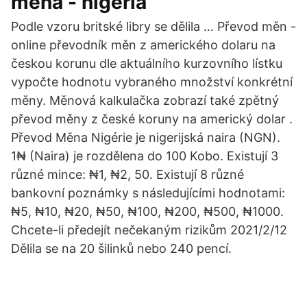
měna - nigeria
Podle vzoru britské libry se dělila … Převod měn -
online převodník měn z amerického dolaru na
českou korunu dle aktuálního kurzovního lístku
vypočte hodnotu vybraného množství konkrétní
měny. Měnová kalkulačka zobrazí také zpětný
převod měny z české koruny na americký dolar .
Převod Měna Nigérie je nigerijská naira (NGN).
1₦ (Naira) je rozdělena do 100 Kobo. Existují 3
různé mince: ₦1, ₦2, 50. Existují 8 různé
bankovní poznámky s následujícími hodnotami:
₦5, ₦10, ₦20, ₦50, ₦100, ₦200, ₦500, ₦1000.
Chcete-li předejít nečekaným rizikům 2021/2/12
Dělila se na 20 šilinků nebo 240 pencí.