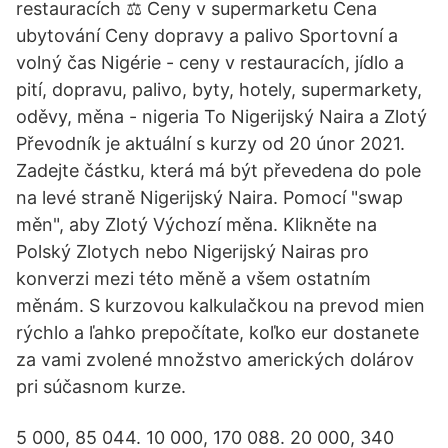
restauracích ⚖ Ceny v supermarketu Cena
ubytování Ceny dopravy a palivo Sportovní a
volný čas Nigérie - ceny v restauracích, jídlo a
pití, dopravu, palivo, byty, hotely, supermarkety,
oděvy, měna - nigeria To Nigerijský Naira a Zlotý
Převodník je aktuální s kurzy od 20 únor 2021.
Zadejte částku, která má být převedena do pole
na levé straně Nigerijský Naira. Pomocí "swap
měn", aby Zlotý Výchozí měna. Klikněte na
Polský Zlotych nebo Nigerijský Nairas pro
konverzi mezi této měně a všem ostatním
měnám. S kurzovou kalkulačkou na prevod mien
rýchlo a ľahko prepočítate, koľko eur dostanete
za vami zvolené množstvo amerických dolárov
pri súčasnom kurze.
5 000, 85 044. 10 000, 170 088. 20 000, 340