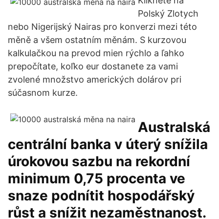
Klikněte na
Polský Zlotych
nebo Nigerijský Nairas pro konverzi mezi této
měně a všem ostatním měnám. S kurzovou
kalkulačkou na prevod mien rýchlo a ľahko
prepočítate, koľko eur dostanete za vami
zvolené množstvo amerických dolárov pri
súčasnom kurze.
Australská
centrální banka v úterý snížila
úrokovou sazbu na rekordní
minimum 0,75 procenta ve
snaze podnítit hospodářský
růst a snížit nezaměstnanost.