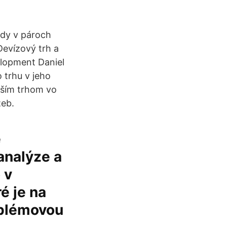
dy v pároch
Devízový trh a
elopment Daniel
trhu v jeho
ejším trhom vo
žeb.
e
analýze a
 v
é je na
oblémovou