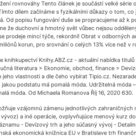
žení rovnováhy Tento článek je součástí velké série o
 Tímto dílem začínáme s fyzikálními důkazy o tom, co 
má. Od popisu fungování duše se propracujeme až k p
me že duchovní a hmotný svět vůbec nejsou odděleny
 se prodeje mincí týče, rekordní! Obrat v odborných a
miliónů korun, pro srovnání o celých 13% více než v 
 knihkupectví Knihy.ABZ.cz - aktuální nabídka titulů 
učná literatura > Ekonomie, obchod, finance > Deviz
jeho vlastnosti a dle čeho vybírat Tipio.cz. Nezarad
a jakou podstatu má pomalá móda. Udržitelná móda – 
alá móda. Od Michaela Romanova Říj 16, 2020 630.
ožňuje vzájomnú zámenu jednotlivých zahraničných m
 vývoz) a iné operácie, ovplyvňujúce menový kurz 
záznamu - Devízový trh a jeho súčasný vývoj - Detail
ská ekonomická knižnica EU v Bratislave trh finanční 