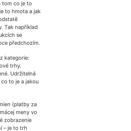
 tom co je to
je to hmota a jak
odstatě
. Tak například
ukcích se
roce předchozím.
z kategorie:
ové trhy.
ené. Udržitelná
co to je a jakou
ien (platby za
domácej meny vo
né zobrazenie
– je to trh