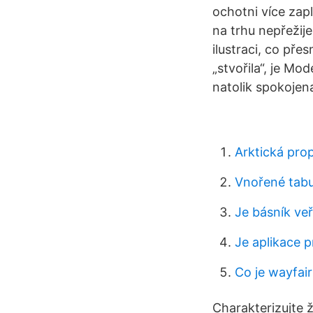
ochotni více zapl
na trhu nepřežije
ilustraci, co př
„stvořila“, je Mo
natolik spokojen
Arktická pro
Vnořené tabu
Je básník ve
Je aplikace 
Co je wayfair
Charakterizujte ž