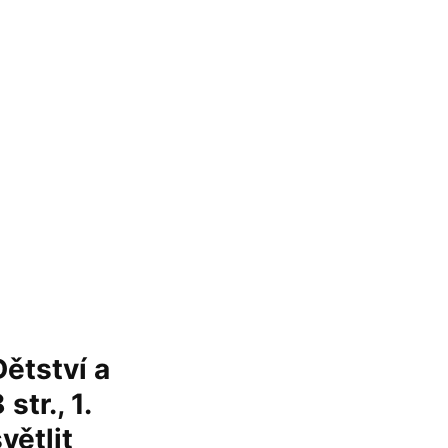
ětství a
tr., 1.
větlit