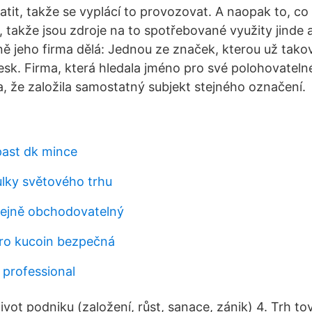
atit, takže se vyplácí to provozovat. A naopak to, co 
, takže jsou zdroje na to spotřebované využity jinde a
esně jeho firma dělá: Jednou ze značek, kterou už t
desk. Firma, která hledala jméno pro své polohovatelné 
a, že založila samostatný subjekt stejného označení.
past dk mince
lky světového trhu
řejně obchodovatelný
pro kucoin bezpečná
 professional
ivot podniku (založení, růst, sanace, zánik) 4. Trh to