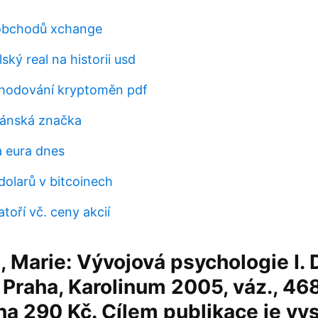
obchodů xchange
ský real na historii usd
hodování kryptoměn pdf
bánská značka
a eura dnes
 dolarů v bitcoinech
atoří vč. ceny akcií
 Marie: Vývojová psychologie I. D
 Praha, Karolinum 2005, váz., 468 s
na 290 Kč. Cílem publikace je vys