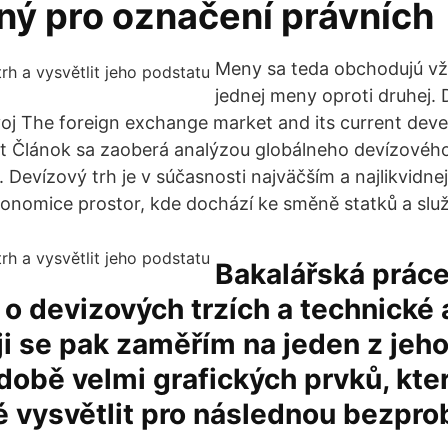
ný pro označení právních
Meny sa teda obchodujú vž
jednej meny oproti druhej. 
oj The foreign exchange market and its current dev
 Článok sa zaoberá analýzou globálneho devízového 
 Devízový trh je v súčasnosti najväčším a najlikvidn
ekonomice prostor, kde dochází ke směně statků a slu
Bakalářská prác
o devizových trzích a technické 
i se pak zaměřím na jeden z jeho
obě velmi grafických prvků, kter
é vysvětlit pro následnou bezpr