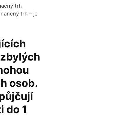
mačný trh
inančný trh – je
ících
 zbylých
 mohou
ch osob.
půjčují
i do 1