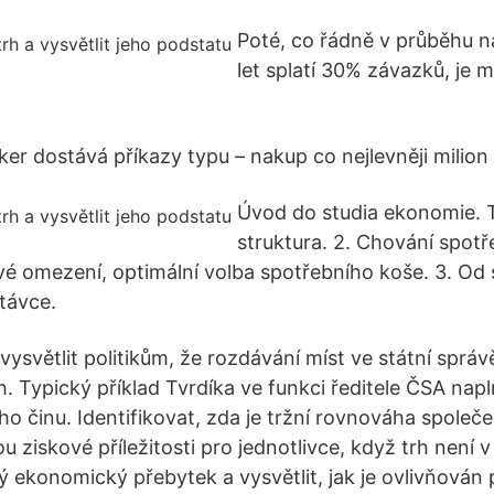
Poté, co řádně v průběhu ná
let splatí 30% závazků, je
er dostává příkazy typu – nakup co nejlevněji milion 
Úvod do studia ekonomie. T
struktura. 2. Chování spotře
vé omezení, optimální volba spotřebního koše. 3. Od 
ptávce.
vysvětlit politikům, že rozdávání míst ve státní sprá
h. Typický příklad Tvrdíka ve funkci ředitele ČSA napl
o činu. Identifikovat, zda je tržní rovnováha společe
sou ziskové příležitosti pro jednotlivce, když trh není 
 ekonomický přebytek a vysvětlit, jak je ovlivňován p