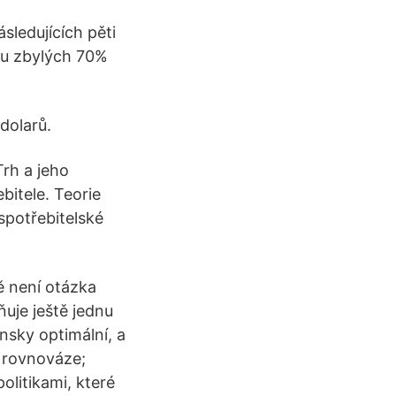
sledujících pěti
 mu zbylých 70%
dolarů.
rh a jeho
bitele. Teorie
spotřebitelské
vě není otázka
ňuje ještě jednu
nsky optimální, a
v rovnováze;
olitikami, které