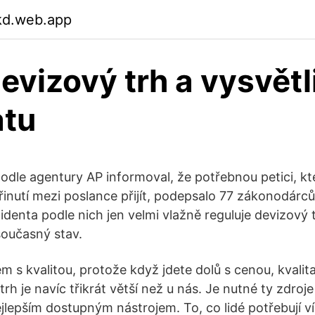
kd.web.app
evizový trh a vysvětl
atu
podle agentury AP informoval, že potřebnou petici, kt
nutí mezi poslance přijít, podepsalo 77 zákonodárců
enta podle nich jen velmi vlažně reguluje devizový tr
oučasný stav.
m s kvalitou, protože když jdete dolů s cenou, kvalit
rh je navíc třikrát větší než u nás. Je nutné ty zdroje
jlepším dostupným nástrojem. To, co lidé potřebují ví