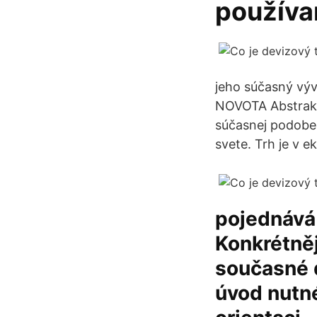
používa
jeho súčasný výv
NOVOTA Abstrakt
súčasnej podobe.
svete. Trh je v 
pojednává 
Konkrétněj
současné d
úvod nutn