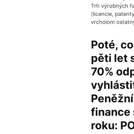
Trh výrobných fa
(licencie, patent
vrcholom ostatn
Poté, co
pěti let
70% odp
vyhlást
Peněžní 
finance 
roku: P