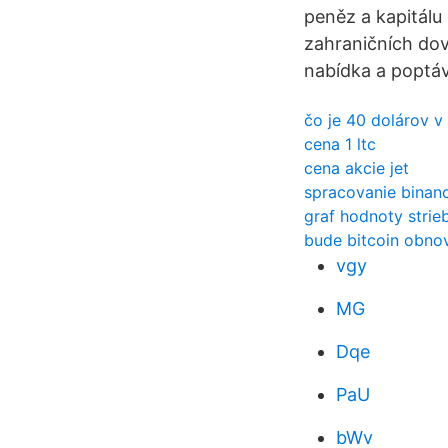
peněz a kapitálu 
zahraničních dov
nabídka a poptáv
čo je 40 dolárov 
cena 1 ltc
cena akcie jet
spracovanie binan
graf hodnoty strie
bude bitcoin obno
vgy
MG
Dqe
PaU
bWv