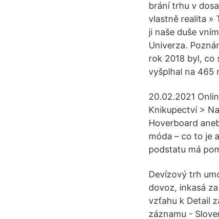
brání trhu v dosa
vlastně realita »
ji naše duše vní
Univerza. Pozná
rok 2018 byl, co
vyšplhal na 465 
20.02.2021 Online
Knikupectví > Na
Hoverboard aneb 
móda – co to je 
podstatu má pom
Devízový trh um
dovoz, inkasá za
vzťahu k Detail 
záznamu - Sloven