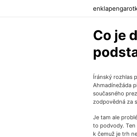
enklapengarot
Co je d
podst
Íránský rozhlas 
Ahmadínežáda při
současného prezid
zodpovědná za s
Je tam ale problé
to podvody. Ten t
k čemuž je trh ne