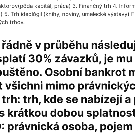
ktorov(pôda kapitál, práca) 3. Finančný trh 4. Infor
y) 5. Trh ideológií (knihy, noviny, umelecké výstavy) F
ých trhov.
 řádně v průběhu následuj
 splatí 30% závazků, je mu
uštěno. Osobní bankrot
it všichni mimo právnický
trh: trh, kde se nabízejí a 
s krátkou dobou splatnost
O: právnická osoba, pojem