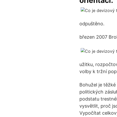
orientaci.
odpuštěno.
březen 2007 Brok
užitku, rozpočto
volby k tržní po
Bohužel je těžké 
politických záslu
podstatu trestnéh
vysvětlit, proč j
Vypočítat celkový