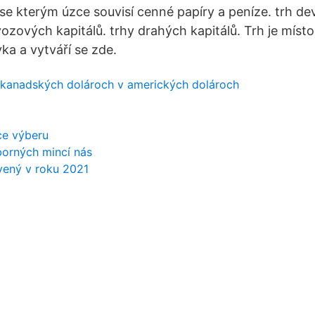
se kterým úzce souvisí cenné papíry a peníze. trh dev
ozových kapitálů. trhy drahých kapitálů. Trh je místo
ka a vytváří se zde.
v kanadských dolároch v amerických dolároch
ce výberu
borných mincí nás
vený v roku 2021