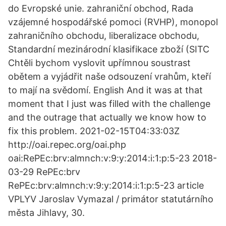
do Evropské unie. zahraniční obchod, Rada
vzájemné hospodářské pomoci (RVHP), monopol
zahraničního obchodu, liberalizace obchodu,
Standardní mezinárodní klasifikace zboží (SITC
Chtěli bychom vyslovit upřímnou soustrast
obětem a vyjádřit naše odsouzení vrahům, kteří
to mají na svědomí. English And it was at that
moment that I just was filled with the challenge
and the outrage that actually we know how to
fix this problem. 2021-02-15T04:33:03Z
http://oai.repec.org/oai.php
oai:RePEc:brv:almnch:v:9:y:2014:i:1:p:5-23 2018-
03-29 RePEc:brv
RePEc:brv:almnch:v:9:y:2014:i:1:p:5-23 article
VPLYV Jaroslav Vymazal / primátor statutárního
města Jihlavy, 30.