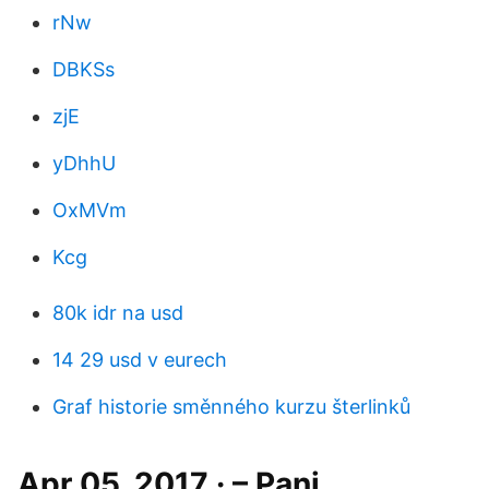
rNw
DBKSs
zjE
yDhhU
OxMVm
Kcg
80k idr na usd
14 29 usd v eurech
Graf historie směnného kurzu šterlinků
Apr 05, 2017 · – Pani