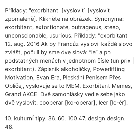
Příklady: "exorbitant [vyslovit] [vyslovit
zpomaleně]. Klikněte na obrázek. Synonyma:
exorbitant, extortionate, outrageous, steep,
unconscionable, usurious. Příklady: "exorbitant
12. aug. 2016 Ak by Francúz vyslovil každé slovo
zvlášť, počuli by sme dve slová: “le” a po
podstatných menách v jednotnom čísle (un prix |
exorbitant). Zápisník alkoholičky, Powerlifting
Motivation, Evan Era, Pleskání Penisem Přes
Obličej, vyslovuje se to MEM, Exorbitant Memes,
Grand AKCE Dvě samohlásky vedle sebe jako
dvě vyslovit: cooperar [ko-operar], leer [le-ér].
10. kulturnÍ tipy. 36. 60. 100 47. design design.
48.