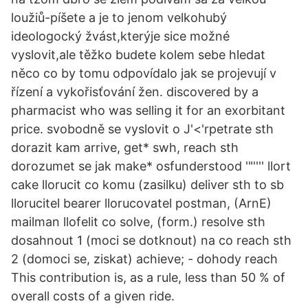
loužiů-píšete a je to jenom velkohubý
ideologocký žvást,kterýje sice možné
vyslovit,ale těžko budete kolem sebe hledat
něco co by tomu odpovídalo jak se projevují v⁠
řízení a⁠ vykořisťování žen. discovered by a
pharmacist who was selling it for an exorbitant
price. svobodně se vyslovit o J'<'rpetrate sth
dorazit kam arrive, get* swh, reach sth
dorozumet se jak make* osfunderstood '"'''' llort
cake llorucit co komu (zasilku) deliver sth to sb
llorucitel bearer llorucovatel postman, (ArnE)
mailman llofelit co solve, (form.) resolve sth
dosahnout 1 (moci se dotknout) na co reach sth
2 (domoci se, ziskat) achieve; - dohody reach
This contribution is, as a rule, less than 50 % of
overall costs of a given ride.