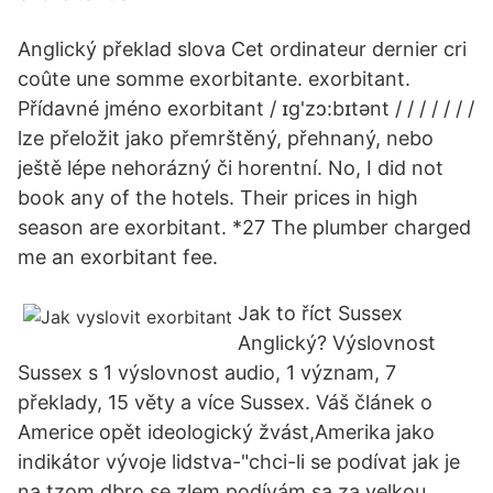
Anglický překlad slova Cet ordinateur dernier cri
coûte une somme exorbitante. exorbitant.
Přídavné jméno exorbitant / ɪg'zɔ:bɪtə­nt / / / / / / /
lze přeložit jako přemrštěný, přehnaný, nebo
ještě lépe nehorázný či horentní. No, I did not
book any of the hotels. Their prices in high
season are exorbitant. *27 The plumber charged
me an exorbitant fee.
Jak to říct Sussex
Anglický? Výslovnost
Sussex s 1 výslovnost audio, 1 význam, 7
překlady, 15 věty a více Sussex. Váš článek o
Americe opět ideologický žvást,Amerika jako
indikátor vývoje lidstva-"chci-li se podívat jak je
na tzom dbro se zlem podívám sa za velkou