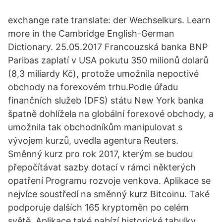
exchange rate translate: der Wechselkurs. Learn
more in the Cambridge English-German
Dictionary. 25.05.2017 Francouzská banka BNP
Paribas zaplatí v USA pokutu 350 milionů dolarů
(8,3 miliardy Kč), protože umožnila nepoctivé
obchody na forexovém trhu.Podle úřadu
finančních služeb (DFS) státu New York banka
špatně dohlížela na globální forexové obchody, a
umožnila tak obchodníkům manipulovat s
vývojem kurzů, uvedla agentura Reuters.
Směnný kurz pro rok 2017, kterým se budou
přepočítávat sazby dotací v rámci některých
opatření Programu rozvoje venkova. Aplikace se
nejvíce soustředí na směnný kurz Bitcoinu. Také
podporuje dalších 165 kryptoměn po celém
světě. Aplikace také nabízí historické tabulky,