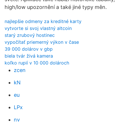
high/low upozornění a také jiné typy měn.
najlepšie odmeny za kreditné karty
vytvorte si svoj vlastný altcoin
starý zrubový hostinec
vypočítať priemerný výkon v čase
39 000 dolárov v gbp
biela tvár živá kamera
koľko rupií v 10 000 dolároch
zcen
kN
eu
LPx
nv