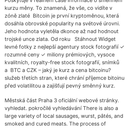
Poskytuje v reálném čase informace o směnném
kurzu měny. To znamená, že vše, co vidíte v
zóně zlaté Bitcoin je první kryptoměnou, která
dosáhla obrovské popularity na svétové úrovni.
Jeho hodnota vyletěla dkonce až nad hodnout
trojské unce zlata. Od roku Stáhnout Widget
levné fotky z nejlepší agentury stock fotografií ✓
rozumné ceny ✓ miliony prémiových, vysoce
kvalitních, royalty-free stock fotografií, snímků
a BTC a CZK – jaký je kurz a cena bitcoinu?
služeb třetích stran, které chrání příjemce bitoinu
před volatilitou a zajišťují pevný směnný kurz.
Městská část Praha 3 oficiální webové stránky.
vyhledat. pokročilé vyhledávání There is also a
large variety of local sausages, wurst, pâtés, and
smoked and cured meats. The process of