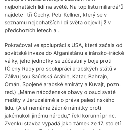
nejbohatších lidí na světě. Na top listu miliardářů
najdete i tři Čechy. Petr Kellner, který se v
seznamu nejbohatších lidí světa objevil již v
předchozích letech a ..
Pokračoval ve spolupráci s USA, která začala od
sovětské invaze do Afganistánu a iránsko-irácké
války, jeho jednotky se zúčastnily boje proti
(Členy Rady pro spolupráci arabských států v
Zálivu jsou Saúdská Arábie, Katar, Bahrajn,
Omán, Spojené arabské emiráty a Kuvajt, pozn.
red.) „Máme náboženské obavy o osud svaté
mešity v Jeruzalémě a o práva palestinského
lidu. (Ale) nemáme žádné námitky proti
jakémukoli jinému národu,“ řekl korunní princ.
Zvenku stavba vypadá jako zámek ze 17. století