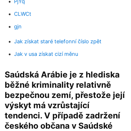
PjYq
CLWCt
gjn
Jak získat staré telefonní číslo zpět
Jak v usa získat cizí měnu
Saúdská Arábie je z hlediska
běžné kriminality relativně
bezpečnou zemí, přestože její
výskyt má vzrůstající
tendenci. V případě zadržení
českého občana v Saúdské