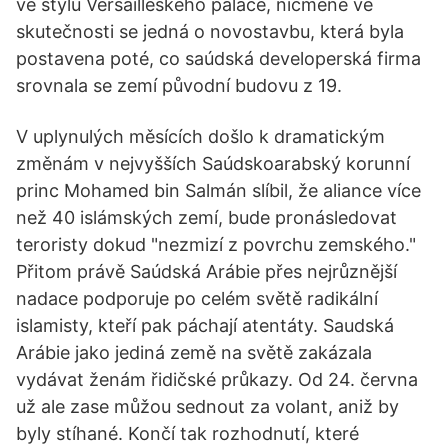
ve stylu Versailleského paláce, nicméně ve
skutečnosti se jedná o novostavbu, která byla
postavena poté, co saúdská developerská firma
srovnala se zemí původní budovu z 19.
V uplynulých měsících došlo k dramatickým
změnám v nejvyšších Saúdskoarabský korunní
princ Mohamed bin Salmán slíbil, že aliance více
než 40 islámských zemí, bude pronásledovat
teroristy dokud "nezmizí z povrchu zemského."
Přitom právě Saúdská Arábie přes nejrůznější
nadace podporuje po celém světě radikální
islamisty, kteří pak páchají atentáty. Saudská
Arábie jako jediná země na světě zakázala
vydávat ženám řidičské průkazy. Od 24. června
už ale zase můžou sednout za volant, aniž by
byly stíhané. Končí tak rozhodnutí, které