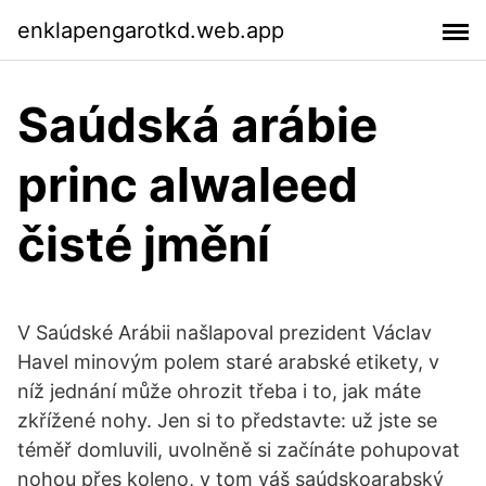
enklapengarotkd.web.app
Saúdská arábie
princ alwaleed
čisté jmění
V Saúdské Arábii našlapoval prezident Václav
Havel minovým polem staré arabské etikety, v
níž jednání může ohrozit třeba i to, jak máte
zkřížené nohy. Jen si to představte: už jste se
téměř domluvili, uvolněně si začínáte pohupovat
nohou přes koleno, v tom váš saúdskoarabský