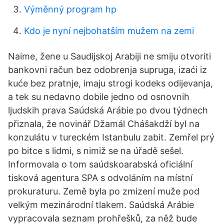
Výměnný program hp
Kdo je nyní nejbohatším mužem na zemi
Naime, žene u Saudijskoj Arabiji ne smiju otvoriti
bankovni račun bez odobrenja supruga, izaći iz
kuće bez pratnje, imaju strogi kodeks odijevanja,
a tek su nedavno dobile jedno od osnovnih
ljudskih prava Saúdská Arábie po dvou týdnech
přiznala, že novinář Džamál Chášakdží byl na
konzulátu v tureckém Istanbulu zabit. Zemřel prý
po bitce s lidmi, s nimiž se na úřadě sešel.
Informovala o tom saúdskoarabská oficiální
tisková agentura SPA s odvoláním na místní
prokuraturu. Země byla po zmizení muže pod
velkým mezinárodní tlakem. Saúdská Arábie
vypracovala seznam prohřešků, za něž bude