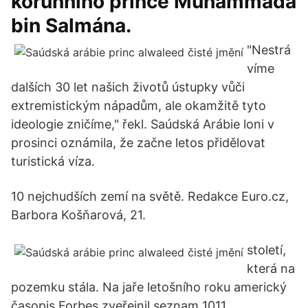
korunního prince Muhammada
bin Salmána.
"Nestrá
víme
dalších 30 let našich životů ústupky vůči
extremistickým nápadům, ale okamžitě tyto
ideologie zničíme," řekl. Saúdská Arábie loni v
prosinci oznámila, že začne letos přidělovat
turistická víza.
10 nejchudších zemí na světě. Redakce Euro.cz,
Barbora Košňarová, 21.
století,
která na
pozemku stála. Na jaře letošního roku americký
časopis Forbes zveřejnil seznam 1011