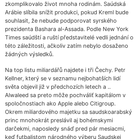
zkomplikovalo život mnoha rodinám. Saúdská
Arábie slíbila snížit produkci, pokud Kreml bude
souhlasit, že nebude podporovat syrského
prezidenta Bashara al-Assada. Podle New York
Times saúdští a ruští představitelé vedli jednání o
této záležitosti, ačkoliv zatím nebylo dosaženo
žádných výsledků.
Na top listu miliardářů najdete i tři Čechy. Petr
Kellner, který se v seznamu nejbohatších lidí
světa objevil již v předchozích letech a ..
Alwaleed sa preto môže pochváliť kapitálom v
spoločnostiach ako Apple alebo Citigroup.
Okrem miliardového majetku sa saudskoarabský
princ mnohokrát preslávil aj bohémskymi
darčekmi, naposledy snáď pred pár mesiacmi,
keď futbalistom národného výberu Saudskej