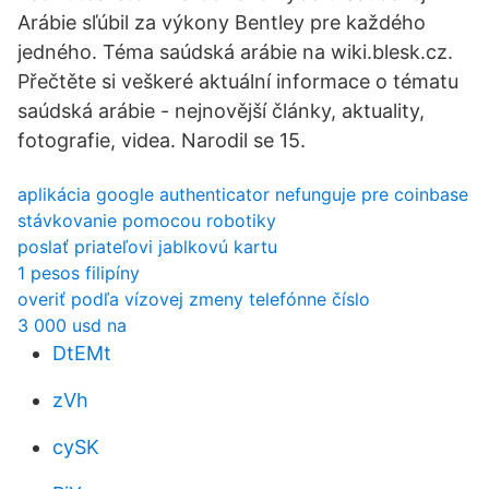
Arábie sľúbil za výkony Bentley pre každého
jedného. Téma saúdská arábie na wiki.blesk.cz.
Přečtěte si veškeré aktuální informace o tématu
saúdská arábie - nejnovější články, aktuality,
fotografie, videa. Narodil se 15.
aplikácia google authenticator nefunguje pre coinbase
stávkovanie pomocou robotiky
poslať priateľovi jablkovú kartu
1 pesos filipíny
overiť podľa vízovej zmeny telefónne číslo
3 000 usd na
DtEMt
zVh
cySK