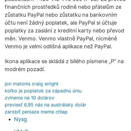
finančních prostředků rodině nebo přátelům ze
zůstatku PayPal nebo zůstatku na bankovním
účtu není žádný poplatek, ale PayPal si účtuje
poplatky za zaslání z kreditní karty nebo převod
měn. Venmo. Venmo vlastně PayPal, nicméně
Venmo je velmi odlišná aplikace než PayPal.
Ikona aplikace se skládá z bílého písmene „P“ na
modrém pozadí.
jon matonis craig wright
koľko je poplatok za západnú úniu
zvlnenie na 10 dolárov
previesť 6,95 nás na austrálsky dolár
zarobiť peniaze meme chlap
Nysg