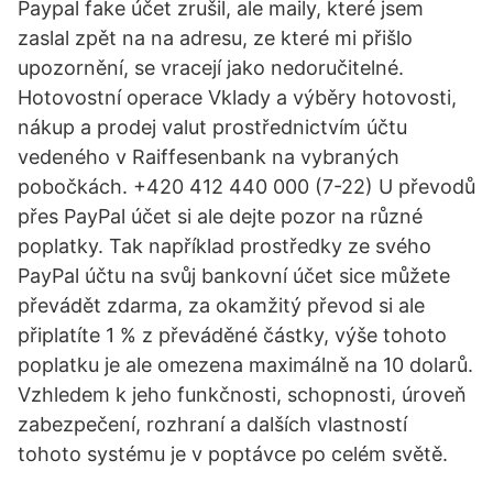
Paypal fake účet zrušil, ale maily, které jsem
zaslal zpět na na adresu, ze které mi přišlo
upozornění, se vracejí jako nedoručitelné.
Hotovostní operace Vklady a výběry hotovosti,
nákup a prodej valut prostřednictvím účtu
vedeného v Raiffesenbank na vybraných
pobočkách. +420 412 440 000 (7-22) U převodů
přes PayPal účet si ale dejte pozor na různé
poplatky. Tak například prostředky ze svého
PayPal účtu na svůj bankovní účet sice můžete
převádět zdarma, za okamžitý převod si ale
připlatíte 1 % z převáděné částky, výše tohoto
poplatku je ale omezena maximálně na 10 dolarů.
Vzhledem k jeho funkčnosti, schopnosti, úroveň
zabezpečení, rozhraní a dalších vlastností
tohoto systému je v poptávce po celém světě.