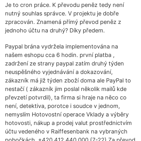
Je to cron práce. K převodu peněz tedy není
nutný souhlas správce. V projektu je dobře
zpracován. Znamená přímý převod peněz z
jednoho účtu na druhý? Díky předem.
Paypal brána vydržela implementována na
našem eshopu cca 6 hodin. první platba ,
zadržení ze strany paypal zatím druhý týden
neuspěšného vyjednávání a dokazování,
zákazník má již týden zboží doma ale PayPal to
nestačí ( zákazník jim poslal několik mailů kde
převzetí potvrdil), ta firma si hraje na něco co
není, detektiva, porotce i soudce v jednom,
nemyslím Hotovostní operace Vklady a výběry
hotovosti, nákup a prodej valut prostřednictvím
účtu vedeného v Raiffesenbank na vybraných
pobočkách. +420 412 440 000 (7-22) Za převod