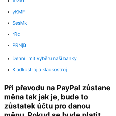
VMvT
yKMF
SesMk
rRc
PRNjB
Denní limit výběru naší banky
Kladkostroj a kladkostroj
Při převodu na PayPal zůstane
měna tak jak je, bude to
zůstatek účtu pro danou
měnu. Pokud se bude platit